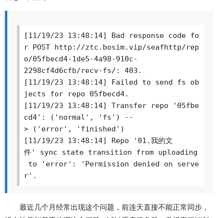
[11/19/23 13:48:14] Bad response code fo
r POST http://ztc.bosim.vip/seafhttp/rep
o/05fbecd4-1de5-4a98-910c-
2298cf4d6cfb/recv-fs/: 403.
[11/19/23 13:48:14] Failed to send fs ob
jects for repo 05fbecd4.

[11/19/23 13:48:14] Transfer repo '05fbe
cd4': ('normal', 'fs') --
> ('error', 'finished')

[11/19/23 13:48:14] Repo '01.我的文
件' sync state transition from uploading
 to 'error': 'Permission denied on serve
r'.
最近几个月经常出现这个问题，前连天直接不能正常同步，